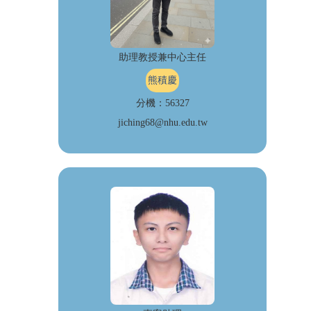
助理教授兼中心主任
熊積慶
分機：56327
jiching68@nhu.edu.tw